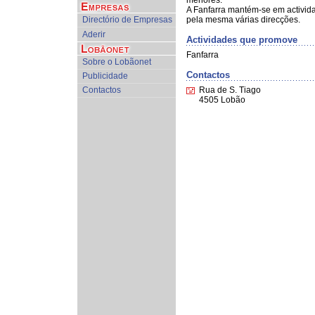
menores.
A Fanfarra mantém-se em activid
Directório de Empresas
pela mesma várias direcções.
Aderir
Actividades que promove
Fanfarra
Sobre o Lobãonet
Contactos
Publicidade
Contactos
Rua de S. Tiago
4505 Lobão