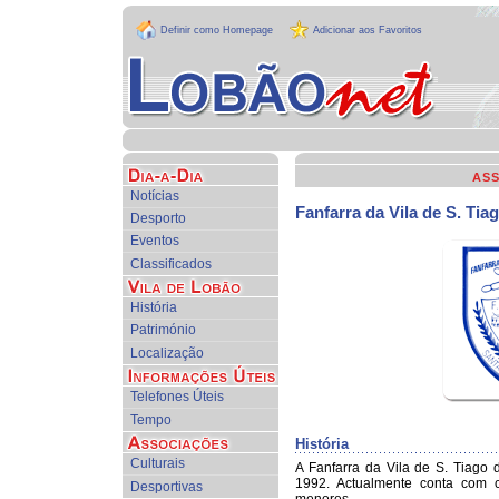
Definir como Homepage
Adicionar aos Favoritos
AS
Notícias
Fanfarra da Vila de S. Ti
Desporto
Eventos
Classificados
História
Património
Localização
Telefones Úteis
Tempo
História
Culturais
A Fanfarra da Vila de S. Tiago
1992. Actualmente conta com 
Desportivas