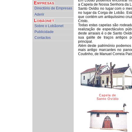
Em Lobão podemos encontrar mai
a Capela de Nossa Senhora da Li
Directório de Empresas
Santo Ovídio no lugar com o m
no lugar da Corga de Lobão. Esta
Aderir
que contém um antiquíssimo cru
Cristo.
Todas estas capelas são rodeada
Sobre o Lobãonet
realização de espectáculos púb
Publicidade
deste arraiais é o de Santo Ovíd
sua galite de traços antigos p
Contactos
principal.
Além deste património podemos 
mais antigo marcantes no pano
Coutinho, de Manuel Correia Pai
Capela de
Santo Ovídio