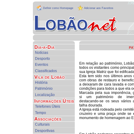
Definir como Homepage
Adicionar aos Favoritos
PA
Notícias
Desporto
Em relação ao património, Lobão
Eventos
todos os visitantes como principal 
Classificados
sua Igreja Matriz que foi edifica
Esta tem sido nos últimos anos
com obras de restauro e benefic
História
a deixaram de cara lavada e co
Património
condições para todos a que ela o
Marcada pela sua imponência,
Localização
si um património de imen
destacando-se os seus vários 
talha dourada.
Telefones Úteis
A Igreja está rodeada pelo cemité
Tempo
cruzeiro e uma praça onde se 
monumento de homenagem ao Em
Culturais
Desportivas